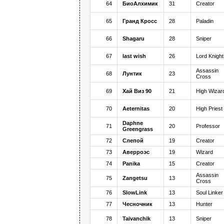
64
БиоАлхимик
31
Creator
65
Гранд Кросс
28
Paladin
66
Shagaru
28
Sniper
67
last wish
26
Lord Knight
Assassin
68
Лунтик
23
Cross
69
Хай Виз 90
21
High Wizar
70
Aeternitas
20
High Priest
Daphne
71
20
Professor
Greengrass
72
Слепой
19
Creator
73
Аверроэс
19
Wizard
74
Panika
15
Creator
Assassin
75
Zangetsu
13
Cross
76
SlowLink
13
Soul Linker
77
Чесночник
13
Hunter
78
Taivanchik
13
Sniper