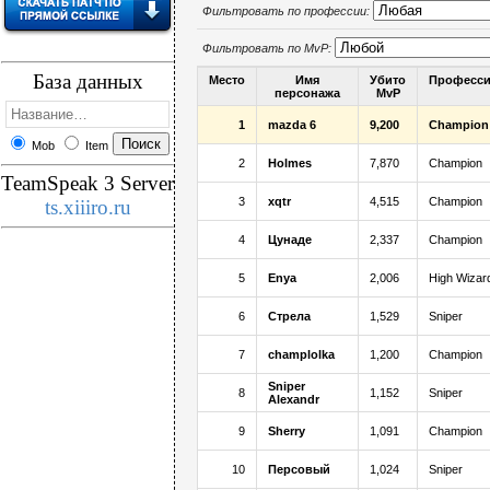
Фильтровать по профессии:
Фильтровать по MvP:
База данных
Место
Имя
Убито
Професси
персонажа
MvP
1
mazda 6
9,200
Champion
Mob
Item
2
Holmes
7,870
Champion
TeamSpeak 3 Server
3
xqtr
4,515
Champion
ts.xiiiro.ru
4
Цунаде
2,337
Champion
5
Enya
2,006
High Wizar
6
Стрела
1,529
Sniper
7
champlolka
1,200
Champion
Sniper
8
1,152
Sniper
Alexandr
9
Sherry
1,091
Champion
10
Персовый
1,024
Sniper