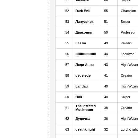
51
Arbalest
66
Sniper
52
Dark Evil
55
Champion
53
Лапусенок
51
Sniper
54
Дракония
50
Professor
55
Las ka
49
Paladin
56
IIIIIIIIIIIIIIIIIIIIII
44
Taekwon
57
Леди Анна
43
High Wizar
58
dederede
41
Creator
59
Landau
40
High Wizar
60
Urki
40
Sniper
The Infected
61
38
Creator
Mushroom
62
Дудочка
36
High Wizar
63
deathknight
32
Lord Knight