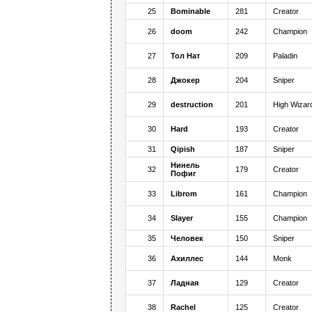
25
Bominable
281
Creator
26
doom
242
Champion
27
Тол Нат
209
Paladin
28
Джокер
204
Sniper
29
destruction
201
High Wizar
30
Hard
193
Creator
31
Qipish
187
Sniper
Нинель
32
179
Creator
Пофиг
33
Librom
161
Champion
34
SIayer
155
Champion
35
Человек
150
Sniper
36
Ахиллес
144
Monk
37
Ладная
129
Creator
38
Rachel
125
Creator