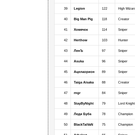
39
Legion
122
High Wizar
40
Big Man Pig
118
Creator
41
Хомячок
114
Sniper
42
Herthow
103
Hunter
43
ЛенЪ
97
Sniper
44
Asuka
96
Sniper
45
Ацелаорион
89
Sniper
46
Taiga Aisaka
88
Creator
47
rngr
84
Sniper
48
StayByNight
79
Lord Knight
49
Леди Буба
78
Champion
50
BlackTaiVaN
75
Champion