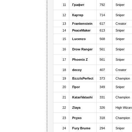
11
Графит
792
Sniper
12
Картер
714
Sniper
13
Frankenstein
617
Creator
14
PeaceМaker
613
Sniper
15
Lucenzo
568
Sniper
16
Drow Ranger
561
Sniper
17
Phoenix Z
561
Sniper
18
decoy
407
Creator
19
BzzzIsPerfect
373
Champion
20
Прог
349
Sniper
21
KatariVatashi
331
Champion
22
Zlaya
326
High Wizar
23
Pcyxo
318
Champion
24
Fury Brume
294
Sniper