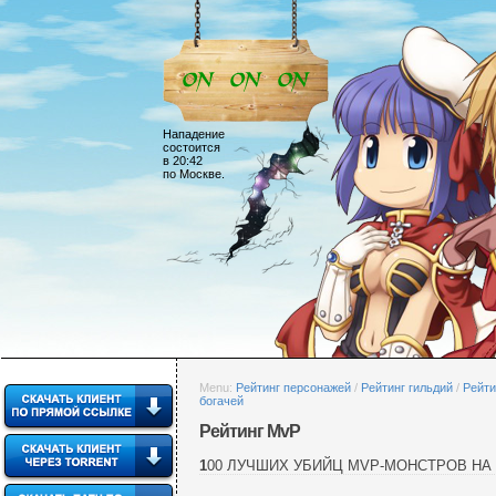
Нападение
состоится
в 20:42
по Москве.
Menu:
Рейтинг персонажей
/
Рейтинг гильдий
/
Рейти
богачей
Рейтинг MvP
100 ЛУЧШИХ УБИЙЦ MVP-МОНСТРОВ
НА 