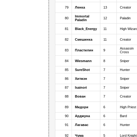
79
Ленка
13
Creator
Immortal
80
12
Paladin
Paladin
81
Black_Energy
11
High Wizar
82
Смешинка
11
Creator
Assassin
83
Пластилин
9
Cross
84
Wiesmann
8
Sniper
85
SureShot
7
Hunter
86
Хитмэн
7
Sniper
87
Isainori
7
Sniper
88
Вован
7
Creator
89
Мидори
6
High Priest
90
Арджуна
6
Bard
91
Лагавас
6
Hunter
92
Чума
5
Lord Knight