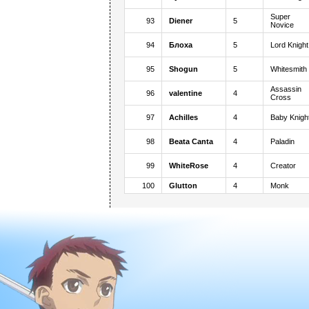
Super
93
Diener
5
Novice
94
Блоха
5
Lord Knight
95
Shogun
5
Whitesmith
Assassin
96
valentine
4
Cross
97
Achilles
4
Baby Knigh
98
Beata Canta
4
Paladin
99
WhiteRose
4
Creator
100
Glutton
4
Monk