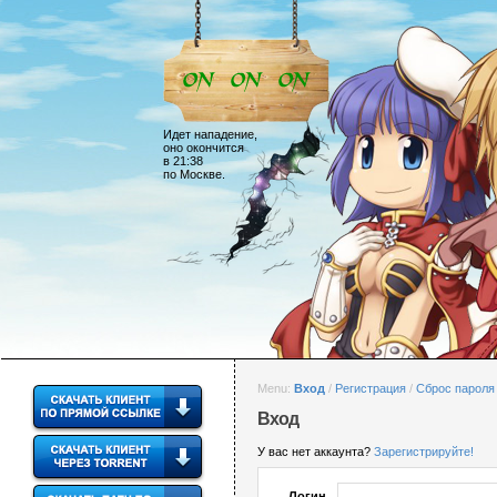
Идет нападение,
оно окончится
в 21:38
по Москве.
Menu:
Вход
/
Регистрация
/
Сброс пароля
Вход
У вас нет аккаунта?
Зарегистрируйте!
Логин