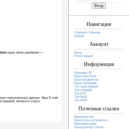
Навигация
Главная страница
Форум
Аккаунт
уйте
вашу дату рождения —
Вход
Регистрация
Информация
Команды @
База монстров
База предметов
База торговцев
Топ персонажей
Топ гильдий
Топ PvP
Топ WoE
воих персональных данных. Ваш E-mail
Топ MVP
истрацией, является строго
Полезные ссылки
База квестов
База всего остального
Механика игры
Калькулятор статов