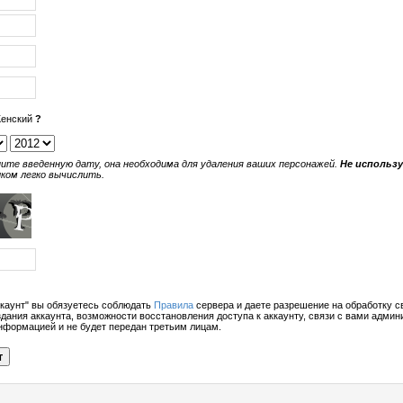
енский
?
ите введенную дату, она необходима для удаления ваших персонажей.
Не использ
ком легко вычислить.
каунт" вы обязуетесь соблюдать
Правила
сервера и даете разрешение на обработку с
дания аккаунта, возможности восстановления доступа к аккаунту, связи с вами админ
формацией и не будет передан третьим лицам.
т