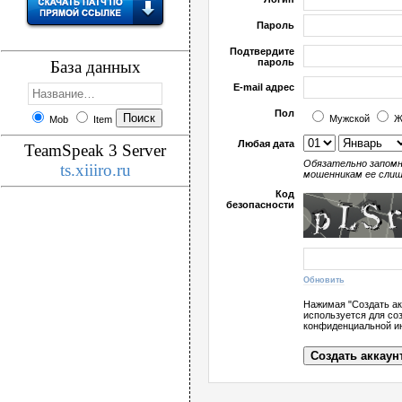
Пароль
Подтвердите
пароль
База данных
E-mail адрес
Пол
Мужской
Ж
Mob
Item
Любая дата
TeamSpeak 3 Server
Обязательно запомн
ts.xiiiro.ru
мошенникам ее слиш
Код
безопасности
Обновить
Нажимая "Создать ак
используется для соз
конфиденциальной ин
Создать аккаун