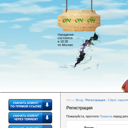
Нападение
состоится
в 18:38
по Москве.
Menu:
Вход
/
Регистрация
/
Сброс пароля
Регистрация
Пожалуйста, прочтите
Правила
перед реги
Логин