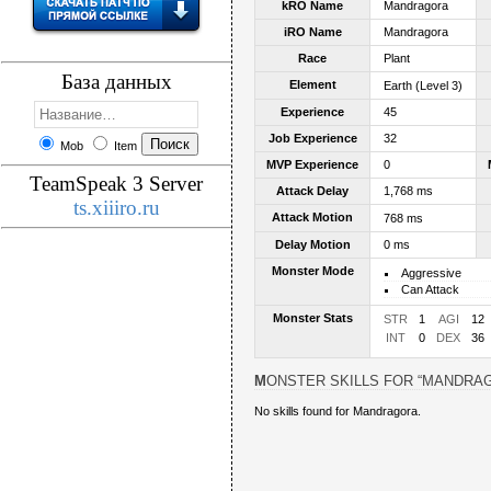
kRO Name
Mandragora
iRO Name
Mandragora
Race
Plant
База данных
Element
Earth (Level 3)
Experience
45
Job Experience
32
Mob
Item
MVP Experience
0
TeamSpeak 3 Server
Attack Delay
1,768 ms
ts.xiiiro.ru
Attack Motion
768 ms
Delay Motion
0 ms
Monster Mode
Aggressive
Can Attack
Monster Stats
STR
1
AGI
12
INT
0
DEX
36
MONSTER SKILLS FOR “MANDRA
No skills found for Mandragora.