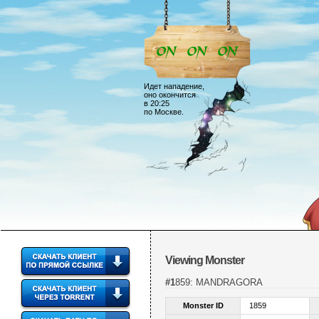
Идет нападение,
оно окончится
в 20:25
по Москве.
Viewing Monster
#1859: MANDRAGORA
Monster ID
1859