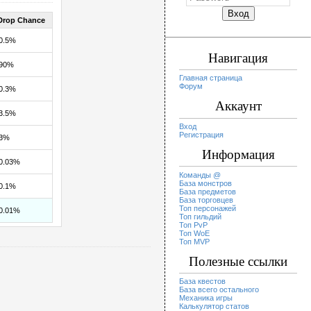
Drop Chance
0.5%
Навигация
90%
Главная страница
Форум
0.3%
Аккаунт
3.5%
Вход
Регистрация
3%
Информация
0.03%
Команды @
База монстров
0.1%
База предметов
База торговцев
Топ персонажей
0.01%
Топ гильдий
Топ PvP
Топ WoE
Топ MVP
Полезные ссылки
База квестов
База всего остального
Механика игры
Калькулятор статов