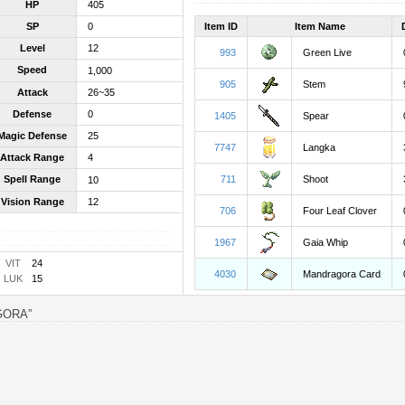
HP
405
Item ID
Item Name
SP
0
Level
12
993
Green Live
Speed
1,000
905
Stem
Attack
26~35
Defense
0
1405
Spear
Magic Defense
25
7747
Langka
Attack Range
4
711
Shoot
Spell Range
10
Vision Range
12
706
Four Leaf Clover
1967
Gaia Whip
VIT
24
4030
Mandragora Card
LUK
15
GORA”