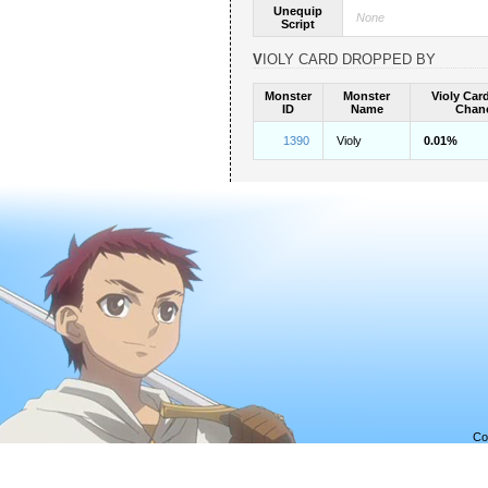
Unequip
None
Script
VIOLY CARD DROPPED BY
Monster
Monster
Violy Car
ID
Name
Chan
1390
Violy
0.01%
Co