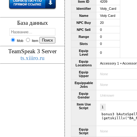
Item ID
4209
Identifier
Violy_Card
Name
Violy Card
База данных
NPC Buy
20
NPC Sell
0
Range
0
Mob
Item
Slots
0
TeamSpeak 3 Server
Equip
0
Level
ts.xiiiro.ru
Equip
Accessory 1 + Accessor
Locations
Equip
None
Upper
Equippable
None
Jobs
Equip
Unknown
Gender
Item Use
1
Script
bonus3 bAutoSpel
(getskilllv("BA_
Equip
None
Script