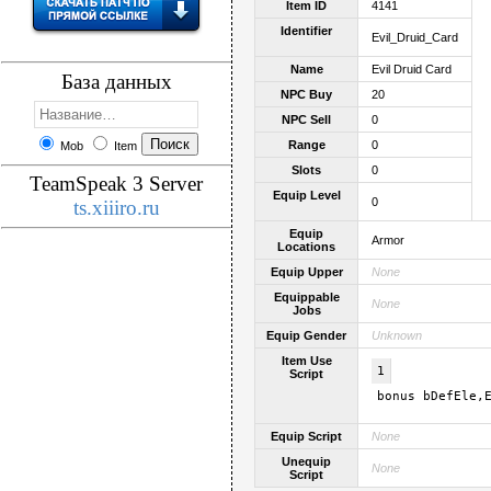
Item ID
4141
Identifier
Evil_Druid_Card
Name
Evil Druid Card
База данных
NPC Buy
20
NPC Sell
0
Range
0
Mob
Item
Slots
0
TeamSpeak 3 Server
Equip Level
0
ts.xiiiro.ru
Equip
Armor
Locations
Equip Upper
None
Equippable
None
Jobs
Equip Gender
Unknown
Item Use
1
Script
bonus bDefEle,
Equip Script
None
Unequip
None
Script