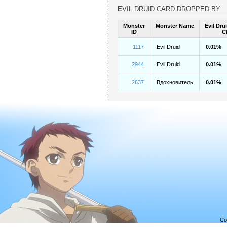
EVIL DRUID CARD DROPPED BY
Monster
Monster Name
Evil Dru
ID
C
1117
Evil Druid
0.01%
2944
Evil Druid
0.01%
2637
Вдохновитель
0.01%
Co