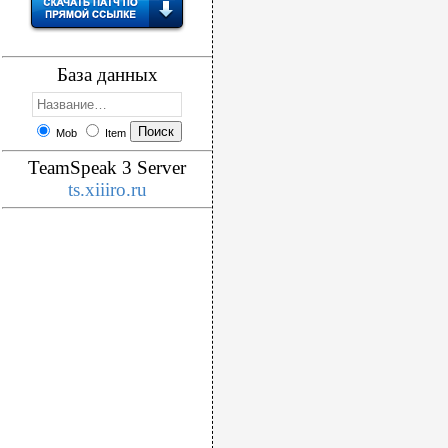
База данных
Mob
Item
TeamSpeak 3 Server
ts.xiiiro.ru