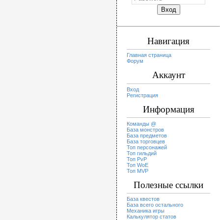
Навигация
Главная страница
Форум
Аккаунт
Вход
Регистрация
Информация
Команды @
База монстров
База предметов
База торговцев
Топ персонажей
Топ гильдий
Топ PvP
Топ WoE
Топ MVP
Полезные ссылки
База квестов
База всего остального
Механика игры
Калькулятор статов