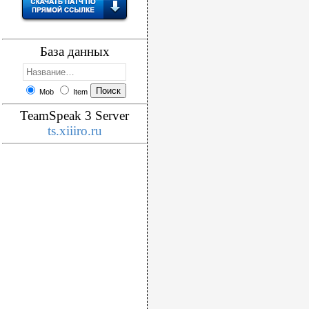
База данных
Mob
Item
TeamSpeak 3 Server
ts.xiiiro.ru