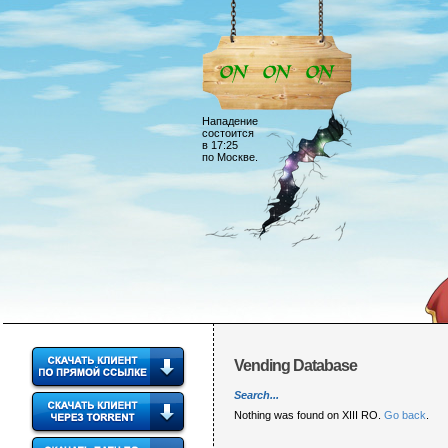
Нападение
состоится
в 17:25
по Москве.
Vending Database
Search...
Nothing was found on XIII RO.
Go back
.