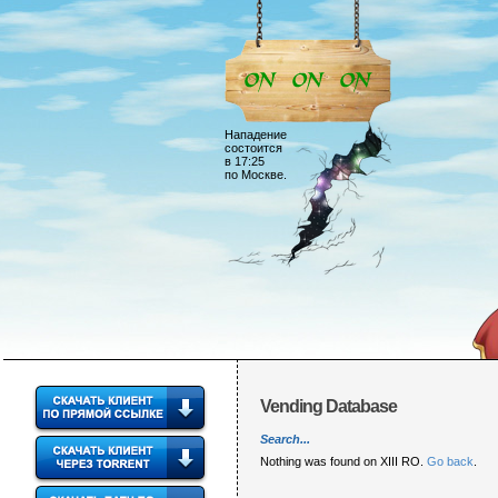
Нападение
состоится
в 17:25
по Москве.
Vending Database
Search...
Nothing was found on XIII RO.
Go back
.