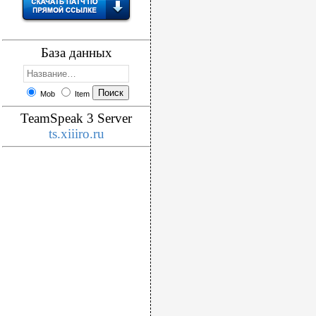
База данных
Mob
Item
TeamSpeak 3 Server
ts.xiiiro.ru