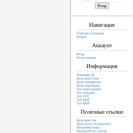
Навигация
Главная страница
Форум
Аккаунт
Вход
Регистрация
Информация
Команды @
База монстров
База предметов
База торговцев
Топ персонажей
Топ гильдий
Топ PvP
Топ WoE
Топ MVP
Полезные ссылки
База квестов
База всего остального
Механика игры
Калькулятор статов