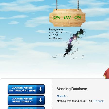
Нападение
состоится
в 18:38
по Москве.
Vending Database
Search...
Nothing was found on XIII RO.
Go back
.