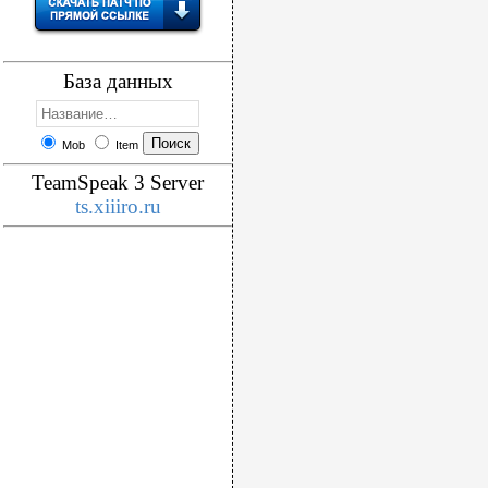
База данных
Mob
Item
TeamSpeak 3 Server
ts.xiiiro.ru