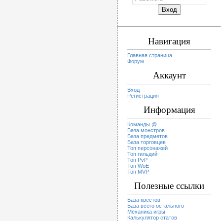
Навигация
Главная страница
Форум
Аккаунт
Вход
Регистрация
Информация
Команды @
База монстров
База предметов
База торговцев
Топ персонажей
Топ гильдий
Топ PvP
Топ WoE
Топ MVP
Полезные ссылки
База квестов
База всего остального
Механика игры
Калькулятор статов