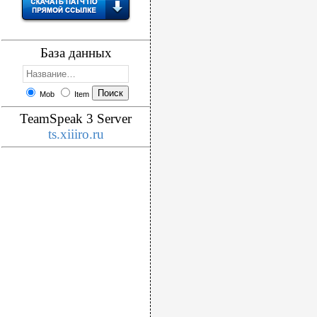
База данных
Mob
Item
TeamSpeak 3 Server
ts.xiiiro.ru