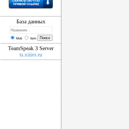
База данных
Mob
Item
TeamSpeak 3 Server
ts.xiiiro.ru