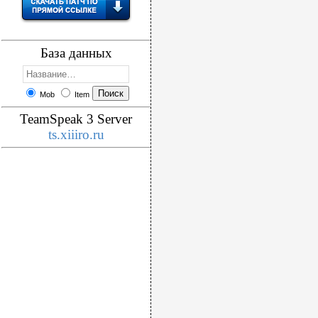
База данных
Mob
Item
TeamSpeak 3 Server
ts.xiiiro.ru