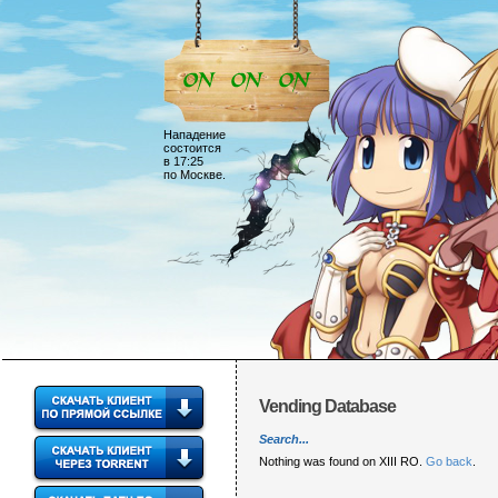
Нападение
состоится
в 17:25
по Москве.
Vending Database
Search...
Nothing was found on XIII RO.
Go back
.