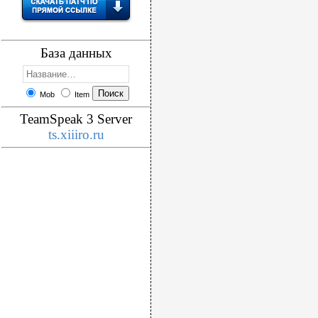
База данных
Mob
Item
TeamSpeak 3 Server
ts.xiiiro.ru