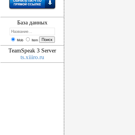
База данных
Mob
Item
TeamSpeak 3 Server
ts.xiiiro.ru