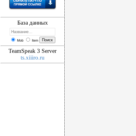
База данных
Mob
Item
TeamSpeak 3 Server
ts.xiiiro.ru