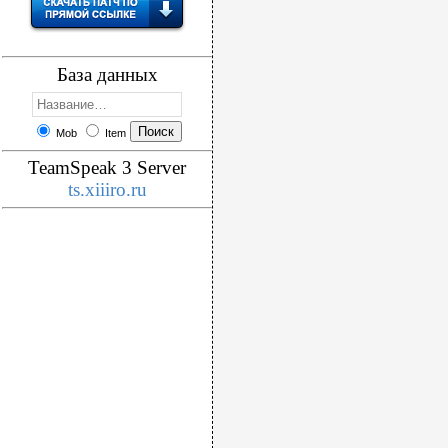
База данных
Mob
Item
TeamSpeak 3 Server
ts.xiiiro.ru