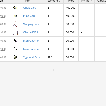
ion
Item
Amount ?
Price
Refine ?
Card[1
140,91
Clock Card
1
400,000
-
140,91
Pupa Card
1
400,000
-
140,91
Skipping Rope
1
60,000
-
140,91
Chemeti Whip
1
60,000
-
140,91
Main Gauche[4]
1
90,000
-
140,91
Main Gauche[4]
1
90,000
-
140,91
Yggdrasil Seed
172
30,000
-
1