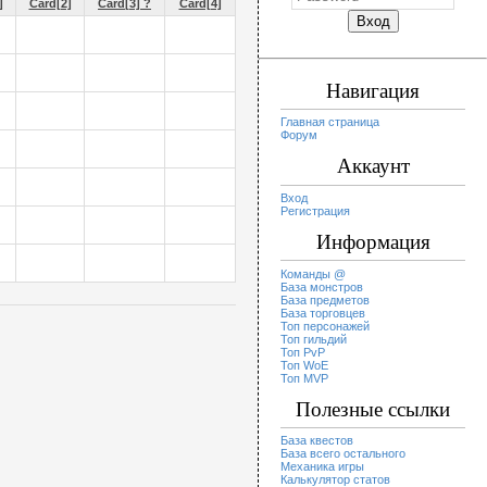
]
Card[2]
Card[3] ?
Card[4]
Навигация
Главная страница
Форум
Аккаунт
Вход
Регистрация
Информация
Команды @
База монстров
База предметов
База торговцев
Топ персонажей
Топ гильдий
Топ PvP
Топ WoE
Топ MVP
Полезные ссылки
База квестов
База всего остального
Механика игры
Калькулятор статов