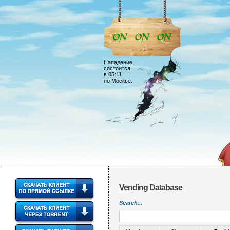
Нападение
состоится
в 05:11
по Москве.
Vending Database
Search...