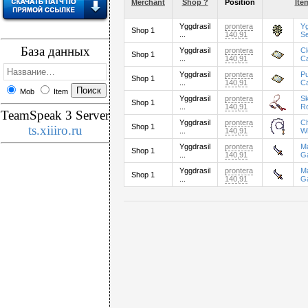
Merchant
Shop ?
Position
Ite
Yggdrasil
prontera
Yg
Shop 1
...
140,91
S
База данных
Yggdrasil
prontera
C
Shop 1
...
140,91
C
Yggdrasil
prontera
P
Shop 1
...
140,91
C
Mob
Item
Yggdrasil
prontera
Sk
Shop 1
...
140,91
R
TeamSpeak 3 Server
Yggdrasil
prontera
C
Shop 1
ts.xiiiro.ru
...
140,91
W
Yggdrasil
prontera
M
Shop 1
...
140,91
G
Yggdrasil
prontera
M
Shop 1
...
140,91
G