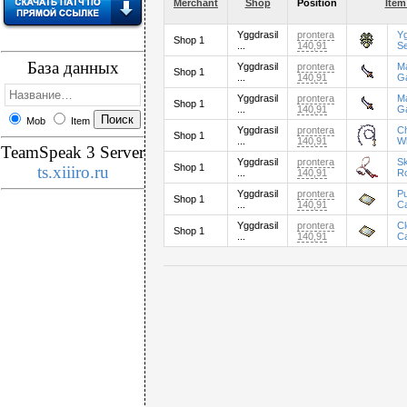
Merchant
Shop
Position
Item
Yggdrasil
prontera
Yg
Shop 1
...
140,91
S
База данных
Yggdrasil
prontera
M
Shop 1
...
140,91
G
Yggdrasil
prontera
M
Shop 1
...
140,91
G
Mob
Item
Yggdrasil
prontera
C
Shop 1
...
140,91
W
TeamSpeak 3 Server
Yggdrasil
prontera
Sk
Shop 1
ts.xiiiro.ru
...
140,91
R
Yggdrasil
prontera
P
Shop 1
...
140,91
C
Yggdrasil
prontera
C
Shop 1
...
140,91
C