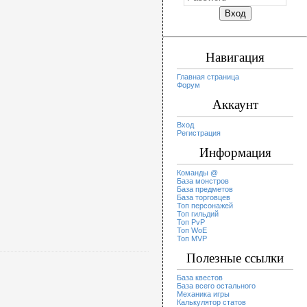
Навигация
Главная страница
Форум
Аккаунт
Вход
Регистрация
Информация
Команды @
База монстров
База предметов
База торговцев
Топ персонажей
Топ гильдий
Топ PvP
Топ WoE
Топ MVP
Полезные ссылки
База квестов
База всего остального
Механика игры
Калькулятор статов