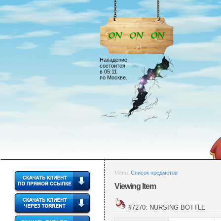
Нападение
состоится
в 05:11
по Москве.
Menu:
Список предметов
Viewing Item
#7270: NURSING BOTTLE