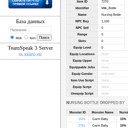
Item ID
7270
Identifier
Milk_Bottle
Name
Nursing Bottle
База данных
NPC Buy
1,100
NPC Sell
0
Range
0
Mob
Item
Slots
0
TeamSpeak 3 Server
Equip Level
0
ts.xiiiro.ru
Equip Locations
None
Equip Upper
None
Equippable Jobs
None
Equip Gender
Unknown
Item Use Script
None
Equip Script
None
Unequip Script
None
NURSING BOTTLE DROPPED BY
Monster ID
Monster Name
Nursi
1515
Garm Baby
15%
2761
Garm Baby
15%